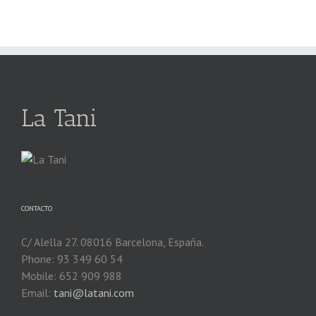
La Tani
CONTACTO
C/ Alella 27. 08016 Barcelona, España.
Phone: 93 349 60 54
Mobile: 652 909 988
Email:
tani@latani.com